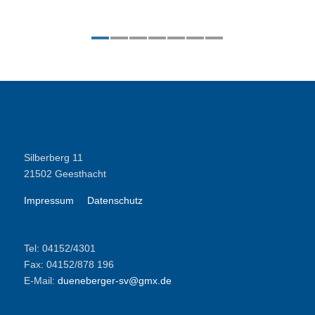
1
2
3
4
5
6
7
Silberberg 11
21502 Geesthacht
Impressum
Datenschutz
Tel: 04152/4301
Fax: 04152/878 196
E-Mail:
dueneberger-sv@gmx.de