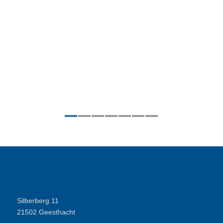
1
2
3
4
5
6
7
Silberberg 11
21502 Geesthacht