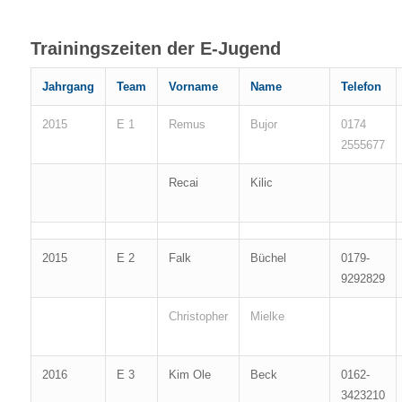
Trainingszeiten der E-Jugend
Jahrgang
Team
Vorname
Name
Telefon
2015
E 1
Remus
Bujor
0174
2555677
Recai
Kilic
2015
E 2
Falk
Büchel
0179-
9292829
Christopher
Mielke
2016
E 3
Kim Ole
Beck
0162-
3423210