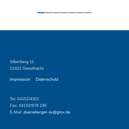
1
2
3
4
5
6
7
Silberberg 11
21502 Geesthacht
Impressum
Datenschutz
Tel: 04152/4301
Fax: 04152/878 196
E-Mail:
dueneberger-sv@gmx.de