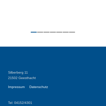
1
2
3
4
5
6
7
Silberberg 11
21502 Geesthacht
Impressum
Datenschutz
Tel: 04152/4301